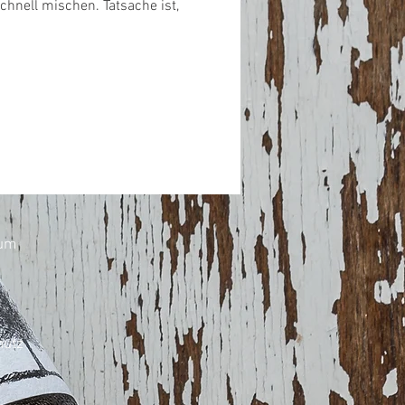
chnell mischen. Tatsache ist,
um
hutz