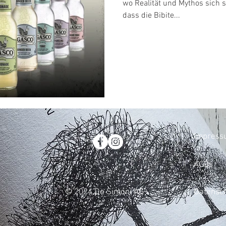
wo Realität und Mythos sich s
dass die Bibite...
Impress
AGBs
© 2024 De Simoni AG
Datensc