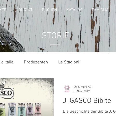
KTE
KONTAKT
BUCHEN
KATALOG
FAMIGLIA
STORIE
 d'Italia
Produzenten
Le Stagioni
De Simoni AG
8. Nov. 2019
J. GASCO Bibite
Die Geschichte der Bibite J. G