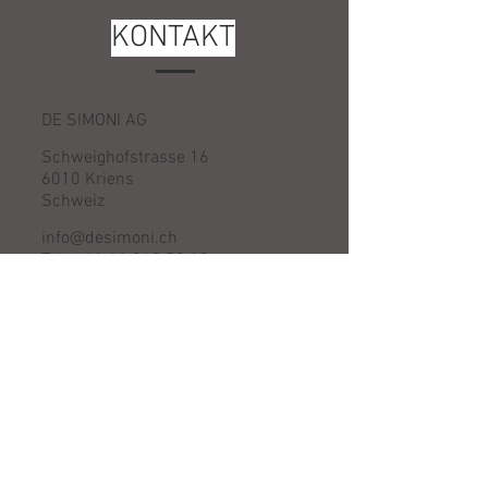
KONTAKT
DE SIMONI AG
Schweighofstrasse 16
6010 Kriens
Schweiz
info@desimoni.ch
Tel:
+41 41 349 50 10
Fax:
+41 41 349 50 11
ÖFFNUNGSZEITEN
Montag - Donnerstag
08:00-12:00 / 14:00-18:00
Freitag
08:00-12:00 / 14:00-17:00